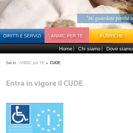
"Mi guardate perché so
DIRITTI E SERVIZI
ANMIC PER TE
RUBRICHE
Home
Chi siamo
Dove siamo
Sei in:
ANMIC per TE
CUDE
Entra in vigore il CUDE