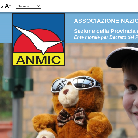
+
A
A
-
ASSOCIAZIONE NAZION
Sezione della Provincia
Ente morale per Decreto del P